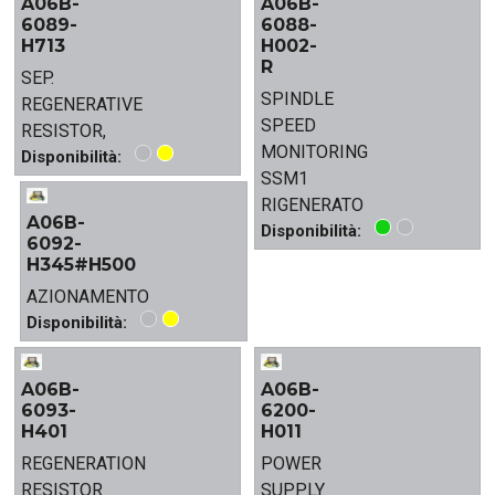
A06B-
A06B-
6089-
6088-
H713
H002-
R
SEP.
SPINDLE
REGENERATIVE
SPEED
RESISTOR,
MONITORING
Disponibilità:
SSM1
RIGENERATO
A06B-
Disponibilità:
6092-
H345#H500
AZIONAMENTO
Disponibilità:
A06B-
A06B-
6093-
6200-
H401
H011
REGENERATION
POWER
RESISTOR
SUPPLY