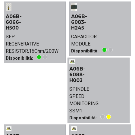
A06B-
A06B-
6066-
6083-
H500
H245
SEP.
CAPACITOR
REGENERATIVE
MODULE
RESISTOR,16Ohm/200W
Disponibilità:
Disponibilità:
A06B-
6088-
H002
SPINDLE
SPEED
MONITORING
SSM1
Disponibilità: