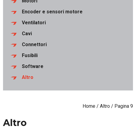
Motori
Encoder e sensori motore
Ventilatori
Cavi
Connettori
Fusibili
Software
Altro
Home
/
Altro
/ Pagina 9
Altro