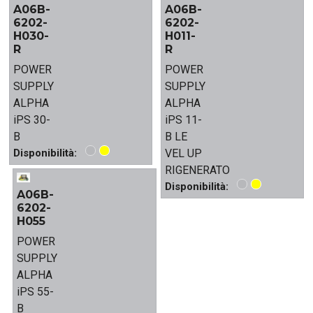
A06B-
A06B-
6202-
6202-
H030-
H011-
R
R
POWER
POWER
SUPPLY
SUPPLY
ALPHA
ALPHA
iPS 30-
iPS 11-
B
B LE
Disponibilità:
VEL UP
RIGENERATO
Disponibilità:
A06B-
6202-
H055
POWER
SUPPLY
ALPHA
iPS 55-
B