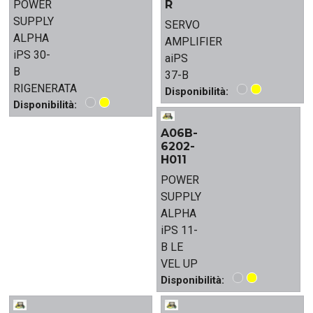
POWER
R
SUPPLY
SERVO
ALPHA
AMPLIFIER
iPS 30-
aiPS
B
37-B
RIGENERATA
Disponibilità:
Disponibilità:
A06B-
6202-
H011
POWER
SUPPLY
ALPHA
iPS 11-
B LE
VEL UP
Disponibilità: