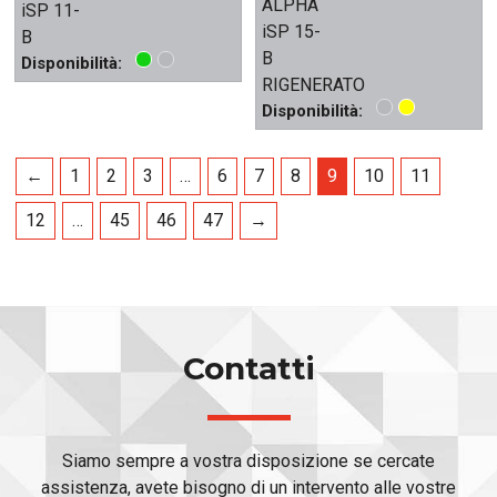
ALPHA
iSP 11-
iSP 15-
B
B
Disponibilità:
RIGENERATO
Disponibilità:
←
1
2
3
…
6
7
8
9
10
11
12
…
45
46
47
→
Contatti
Siamo sempre a vostra disposizione se cercate
assistenza, avete bisogno di un intervento alle vostre