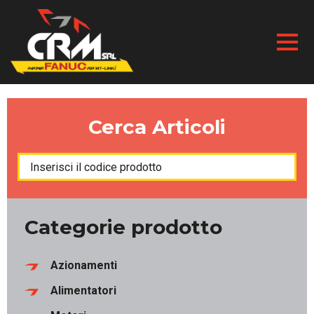
Skip
to
content
Cerca Articoli
Products
search
Categorie prodotto
Azionamenti
Alimentatori