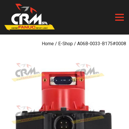
Skip
to
content
Home
/
E-Shop
/ A06B-0033-B175#0008