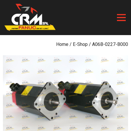
Skip
to
content
Home
/
E-Shop
/ A06B-0227-B000