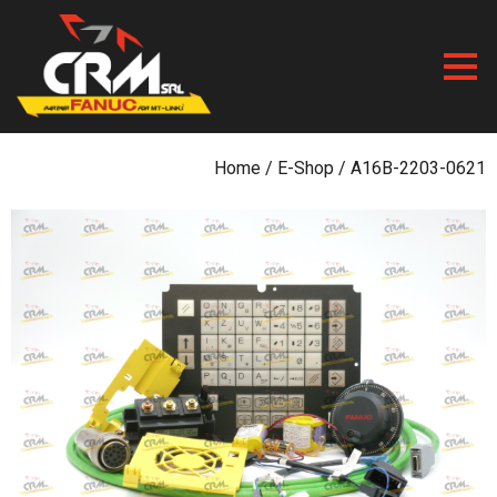
Skip
to
content
Home
/
E-Shop
/ A16B-2203-0621