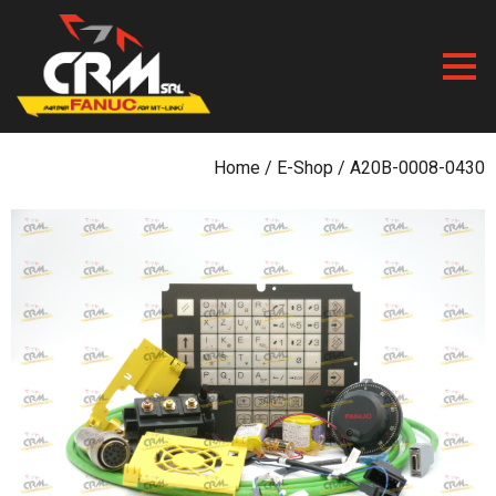
Skip
to
content
Home
/
E-Shop
/ A20B-0008-0430