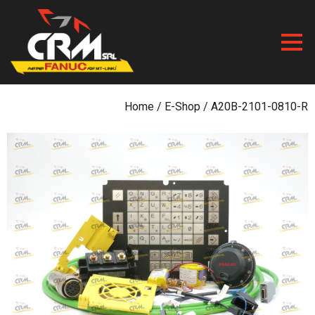
Skip
to
content
Home
/
E-Shop
/ A20B-2101-0810-R