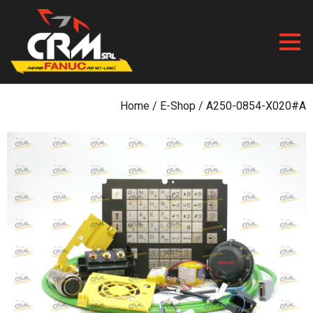
Skip
to
content
Home
/
E-Shop
/ A250-0854-X020#A